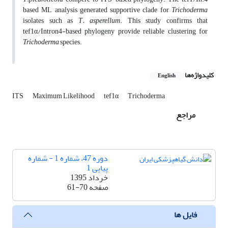
based ML analysis generated supportive clade for
Trichoderma
isolates such as
T. asperellum
. This study confirms that
tef1α/Intron4-based phylogeny provide reliable clustering for
Trichoderma
species.
کلیدواژه‌ها
English
ITS
Maximum Likelihood
tef1α
Trichoderma
مراجع
دوره 47، شماره 1 - شماره
پیاپی 1
خرداد 1395
صفحه
61-70
فایل ها