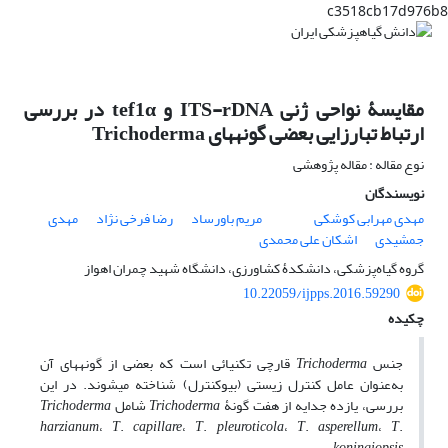
c3518cb17d976b8
مقایسۀ نواحی ژنی ITS-rDNA و tef1α در بررسی
ارتباط تبارزایی بعضی گونه‏های Trichoderma
نوع مقاله : مقاله پژوهشی
نویسندگان
مهدی مهرابی کوشکی
مریم باورساد
رضا فرخی نژاد
مهدی
جمشیدی
اشکان علی محمدی
گروه گیاه‌پزشکی، دانشکدۀ کشاورزی، دانشگاه شهید چمران اهواز
10.22059/ijpps.2016.59290
چکیده
جنس
Trichoderma
قارچی تک‏نیائی است که بعضی از گونه‏های آن
به‌عنوان عامل کنترل زیستی (بیوکنترل) شناخته می‏شوند. در این
بررسی، یازده جدایه از هفت گونۀ‏
Trichoderma
شامل
Trichoderma
harzianum
،
T
.
capillare
،
T
.
pleuroticola
،
T
.
asperellum
،
T
.
،
koningiopsis