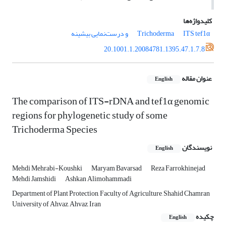
کلیدواژه‌ها
tef1α و درست‌نمایی بیشینه
ITS
Trichoderma
20.1001.1.20084781.1395.47.1.7.8
عنوان مقاله
English
The comparison of ITS-rDNA and tef1α genomic
regions for phylogenetic study of some
Trichoderma Species
نویسندگان
English
Mehdi Mehrabi-Koushki
Maryam Bavarsad
Reza Farrokhinejad
Mehdi Jamshidi
Ashkan Alimohammadi
Department of Plant Protection, Faculty of Agriculture, Shahid Chamran
University of Ahvaz, Ahvaz, Iran
چکیده
English