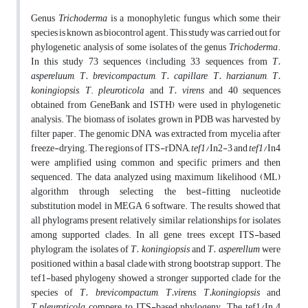
Genus
Trichoderma
is a monophyletic fungus which some their
species is known as biocontrol agent. This study was carried out for
phylogenetic analysis of some isolates of the genus
Trichoderma
.
In this study 73 sequences (including 33 sequences from
T.
aspereluum
,
T. brevicompactum
,
T. capillare
,
T. harzianum
,
T.
koningiopsis
,
T
.
pleuroticola
and
T. virens
and 40 sequences
obtained from GeneBank and ISTH) were used in phylogenetic
analysis. The biomass of isolates grown in PDB was harvested by
filter paper. The genomic DNA was extracted from mycelia after
freeze-drying. The regions of ITS-rDNA
, tef1
/In2-3 and
tef1
/In4
were amplified using common and specific primers and then
sequenced. The data analyzed using maximum likelihood (ML)
algorithm through selecting the best-fitting nucleotide
substitution model in MEGA 6 software. The results showed that
all phylograms present relatively similar relationships for isolates
among supported clades. In all gene trees except ITS-based
phylogram, the isolates of
T. koningiopsis
and
T. asperellum
were
positioned within a basal clade with strong bootstrap support. The
tef1-based phylogeny showed a stronger supported clade for the
species of
T. brevicompactum
,
T.virens
,
T.koningiopsis
and
T.pleuroticola
compere to ITS-based phylogeny. The tef1/In.4