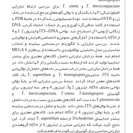
T. brevicompactum
و
virens
.
T
برای بررسی ارتباط تبارزایی
(فیلوژنتیکی) آن‏ها با یکدیگر و با توالی گونه‌های مرجع ثبت‌شده در بانک
ژن و ISTH استفاده شد. تودۀ میسیلیومی رشدکرده در محیط PDB با
استفاده از کاغذ صافی گرد‏آوری و پس از خشک- ‏انجماد کردن، DNA
ژنگانی (ژنومی) آن استخراج شد. نواحی ITS-rDNA و اینترون 2، 3 و 4
از
tef1α
با استفاده از آغازگرهای عمومی و اختصاصی افزایش و توالی‏یابی
شدند. بررسی تبارزایی با الگوریتم درست‏نمایی بیشینه و انتخاب
مناسب‏ترین مدل جانشینی نوکلئوتیدی با استفاده از نرم‏افزار MEGA 6
انجام شد. همۀ درختان تبارزایی حاصل، کلاد‏های معتبری برای بیشتر
جدایه‏ها تولید کردند که ارتباط به نسبت یکسانی را از آن‏ها نشان ‏داد. در
همۀ درختان تبارزایی به‌جز درخت مبتنی بر داده‌های حاصل از توالی‌یابی
ناحیة ITS، جدایه‏های
T. koningiopsis
و
T. asperellum
یک کلاد
قاعده‏ای معتبر ایجاد کردند. نتیجۀ بررسی تبارزایی که بر پایۀ توالی
نواحی مختلف
tef1α
، اینترون 2 و3، اینترون 4 و هر سه اینترون، برای
گونه‏های
T.koningiopsis
،
T.virens
،
T. brevicompactum
و
T.pleuroticola
به دست آمد کلاد‏های معتبرتری نسبت به درخت حاصل
از تجزیۀ توالی‌های‏ ITS نشان داند. تجزیه و تحلیل درست‌نمایی بیشینه
که بر پایۀ توالی اینترون 4 از
tef1α
انجام شد، کلادهای معتبری برای
بیشتر جدایه‏های
Trichoderma
ازجمله
T. asperellum
ایجاد کرد. این
نتایج تأیید می‏کند که تبارزایی مبتنی بر اینترون 4 از
tef1α
گروه‏بندی
تبارزایی مناسبی برای گونه‏های تریکودرما فراهم می‏کند.