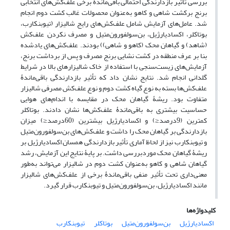
بررسی تأثیر بازدارندگی احتمالی باقی‌ماندۀ برخی علف‌کش‌های انتخابی
برنج برکشت شاهی و کاهو به‌عنوان محصولات غالب کشت ‌دوم انجام
شد. عامل‌های آزمایش شامل علف‌کش‌های رایج شالیزار (تیوبنکارب،
بوتاکلر، اکسادیارژیل، بن‌سولفورون‌متیل و مصرف نکردن علف‌کش
(شاهد) و گیاهان محک (کاهو و شاهی)) بودند. علف‌کش‌های یادشده
بنا بر عرف منطقه در کشت نشایی برنج مصرف و پس از برداشت برنج،
آزمایش‌های زیست‌سنجی با استفاده از خاک شالیزارهای بالا در شرایط
گلدانی انجام شد. نتایج نشان داد که تأثیر بازدارندگی باقی‌ماندۀ
علف‌کش‌ها بسته به نوع گیاه کشت ‌دوم و نوع علف‌کش مصرفی شالیزار
متفاوت بود. ریشۀ گیاهان محک در مقایسه با اندام‌های هوایی
حساسیت بیشتری به باقی‌ماندۀ علف‌کش‌ها نشان دادند. بوتاکلر
کمترین (9درصد≤) و اکسادیارژیل بیشترین (60درصد≤) میزان
بازدارندگی بر گیاهان محک را داشت و علف‌کش‌های بن‌سولفورون‌متیل
و تیوبنکارب نیز از لحاظ آماری تأثیر بازدارندگی همسان اکسادیارژیل بر
ریشۀ گیاهان محک موردبررسی داشت. بر پایۀ نتایج این آزمایش، رشد
گیاهان شاهی و کاهو به‌عنوان کشت‌ دوم در شالیزار می‌تواند به‌طور
معنی‌داری تحت تأثیر منفی باقی‌ماندۀ برخی از علف‌کش‌های شالیزار
مانند اکسادیارژیل، بن‌سولفورون‌متیل و تیوبنکارب قرار گیرد.
کلیدواژه‌ها
اکسادیارژیل
بن‌سولفورون‌متیل
بوتاکلر
تیوبنکارب