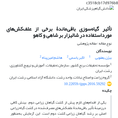
c3518cb17d976b8
تأثیر گیاه‌سوزی باقی‌ماندۀ برخی از علف‌کش‌های
مورداستفاده در شالیزار بر شاهی و کاهو
نوع مقاله : مقاله پژوهشی
نویسندگان
2
2
1
بیژن یعقوبی
اکبر یاسمی
هاشم امین‌پناه
1
مؤسسه تحقیقات برنج کشور، سازمان تحقیقات، آموزش و ترویج کشاورزی،
رشت، ایران
2
گروه زراعت و اصلاح نباتات، واحد رشت، دانشگاه آزاد اسلامی، رشت، ایران
10.22059/ijpps.2016.59292
چکیده
یکی از اقدام‌های لازم پیش از کشت گیاهان زراعی دوم، بینش کافی
درزمینۀ تأثیر باقی‌ماندۀ علف‌کش‌های مصرف‌شده در کشت گیاه زراعی
اصلی بر رشد گیاهان زراعی کشت ‌دوم است. این آزمایش به‌منظور