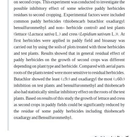
on second crops. This experiment was conducted to investigate the
possible inhibitory effect of some selective paddy herbicides
residues to second cropping. Experimental factors were included
common paddy herbicides (thiobencarb, butachlor, oxadiargyl,
bensulfuronmethyl, and non- herbicide control) and test plants
(lettuce (
Lactuca
sativa
L.) and cress (
Lepidium
sativum
L.)). At
first, herbicides were applied in paddy field and bioassay was
carried out by using the soils of plots treated with those herbicides
and test plants. Results showed that, in general, residual effect of
paddy herbicides on the growth of second crops was different
depending on plant type and herbicide. Compared with aerial parts,
roots of the plants tested were more sensitive to residual herbicides.
Butachlor showed the least (≤9%) and oxadiargyl the most (≥60%)
inhibition on test plants, and bensulfuronmethyl and thiobencarb
also had statistically similar inhibitory effect on the roots of the test
plants. Based on results of this study, the growth of lettuce and cress
as second crops in paddy fields could be significantly reduced by
the residue of some paddy herbicides including thiobencarb,
oxadiargy and Bensulfuronmethyl.