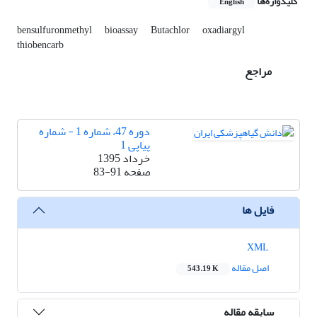
کلیدواژه‌ها
English
bensulfuronmethyl
bioassay
Butachlor
oxadiargyl
thiobencarb
مراجع
دوره 47، شماره 1 - شماره
پیاپی 1
خرداد 1395
صفحه
83-91
فایل ها
XML
اصل مقاله
543.19 K
سابقه مقاله