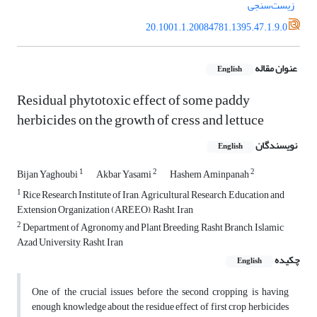
زیست‌سنجی
20.1001.1.20084781.1395.47.1.9.0
عنوان مقاله
English
Residual phytotoxic effect of some paddy
herbicides on the growth of cress and lettuce
نویسندگان
English
1
2
2
Bijan Yaghoubi
Akbar Yasami
Hashem Aminpanah
1
Rice Research Institute of Iran, Agricultural Research, Education and
Extension Organization (AREEO), Rasht, Iran
2
Department of Agronomy and Plant Breeding, Rasht Branch, Islamic
Azad University, Rasht, Iran
چکیده
English
One of the crucial issues before the second cropping is having
enough knowledge about the residue effect of first crop herbicides