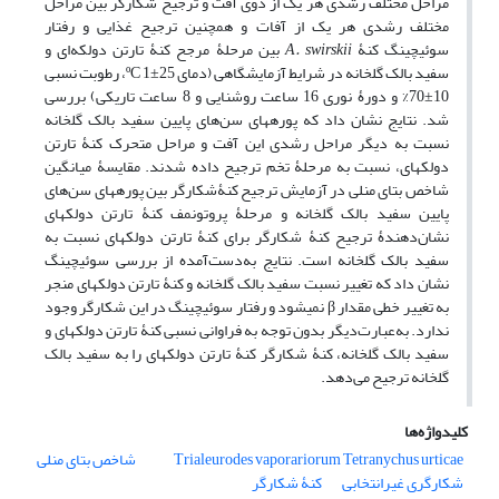
مراحل مختلف رشدی هر یک از دوی آفت و ترجیح شکارگر بین مراحل
مختلف رشدی هر یک از آفات و همچنین ترجیح غذایی و رفتار
سوئیچینگ کنۀ
A. swirskii
بین مرحلۀ مرجح کنۀ تارتن دولکه‌ای و
سفید بالک گلخانه در شرایط آزمایشگاهی (دمای ºC 1±25، رطوبت نسبی
10±70% و دورۀ نوری 16 ساعت روشنایی و 8 ساعت تاریکی) بررسی
شد. نتایج نشان داد که پوره­های سن‌های پایین سفید بالک گلخانه
نسبت به دیگر مراحل رشدی این آفت و مراحل متحرک کنۀ تارتن
دولکه­ای، نسبت به مرحلۀ تخم ترجیح داده شدند. مقایسۀ میانگین
شاخص بتای منلی در آزمایش ترجیح کنۀشکارگر بین پوره­های سن‌های
پایین سفید بالک گلخانه و مرحلۀ پروتونمف کنۀ تارتن دولکه­ای
نشان‌دهندۀ ترجیح کنۀ شکارگر برای کنۀ تارتن دولکه­ای نسبت به
سفید بالک گلخانه است. نتایج به‌دست‌آمده از بررسی سوئیچینگ
نشان داد که تغییر نسبت سفید بالک گلخانه و کنۀ تارتن دولکه­ای منجر
به تغییر خطی مقدار β نمی­شود و رفتار سوئیچینگ در این شکارگر وجود
ندارد. به‌عبارت‌دیگر بدون توجه به فراوانی نسبی کنۀ تارتن دولکه­ای و
سفید بالک گلخانه، کنۀ شکارگر کنۀ تارتن دولکه­ای را به سفید بالک
گلخانه ترجیح می‌دهد.
کلیدواژه‌ها
Tetranychus urticae
Trialeurodes vaporariorum
شاخص بتای منلی
شکارگری غیرانتخابی
کنۀ شکارگر