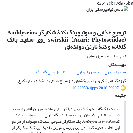
c3518cb17d976b8
ترجیح غذایی و سوئیچینگ کنۀ شکارگر Amblyseius
swirskii (Acari: Phytoseiidae) روی سفید بالک
گلخانه و کنۀ تارتن دولکه‌ای
نوع مقاله : مقاله پژوهشی
نویسندگان
سمیرا حیدری
حسین اللهیاری
آزاده زاهدی گلپایگانی
گروه گیاهپزشکی، پردیس کشاورزی و منابع طبیعی دانشگاه تهران، کرج
10.22059/ijpps.2016.59297
چکیده
سفید بالک گلخانه و کنۀ تارتن دولکه­ای از جمله مهم‌ترین آفاتی هستند
که به انواع گیاهان و محصولات گلخانه­ای را حمله می­کنند.
کنۀ
Amblyseius swirskii
یک شکارگر عمومی است که می­تواند از هر دو
این آفات تغذیه کند. در این بررسی میزان تغذیۀ این کنۀ شکارگر از