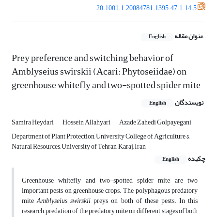
20.1001.1.20084781.1395.47.1.14.5
عنوان مقاله
English
Prey preference and switching behavior of
Amblyseius swirskii (Acari: Phytoseiidae) on
greenhouse whitefly and two-spotted spider mite
نویسندگان
English
Samira Heydari
Hossein Allahyari
Azade Zahedi Golpayegani
Department of Plant Protection, University College of Agriculture &
Natural Resources, University of Tehran, Karaj, Iran
چکیده
English
Greenhouse whitefly and two-spotted spider mite are two
important pests on greenhouse crops. The polyphagous predatory
mite
Amblyseius swirskii
preys on both of these pests. In this
research, predation of the predatory mite on different stages of both