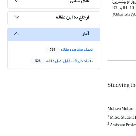
هم رسانی
میزان امید به زندگی در روز اول زندگی به ترتیب روی پیشتاز و R1-10 بود. کمترین میزان ذاتی افزایش جمعیت روی رقم یاوراس (262/0 بر روز) و بیشترین
آن روی پیشتاز و R2-9 (به ترتیب 346/0 و 340/0 بر روز) به­طور معنی­دار مشاهده شد. بنا بر نتایج آزمایش تحمل، کمترین درصد کاهش وزن تر و خشک در یاواراس، بهار، R1-10 و R3-
د و R2-9 مشاهده شد. نتایج بررسی‌ها نشان داد، پیشتاز
ارجاع به این مقاله
آمار
تعداد مشاهده مقاله
728
تعداد دریافت فایل اصل مقاله
528
Studying th
Mohsen Mohamm
1
M.Sc. Student, 
2
Assistant Profes