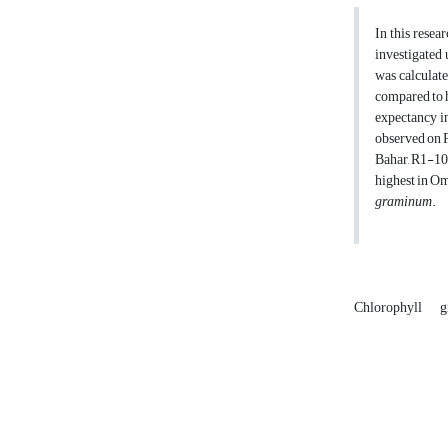
In this resea
investigated 
was calculate
compared to h
expectancy in
observed on 
Bahar, R1-10
highest in Om
graminum
.
Chlorophyll
g