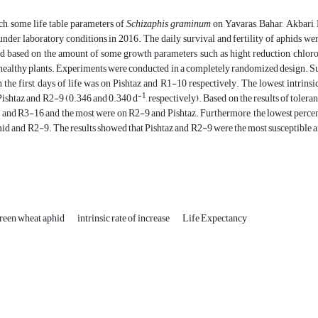
rch, some life table parameters of
Schizaphis graminum
on Yavaras, Bahar, Akbari,
under laboratory conditions in 2016. The daily survival and fertility of aphids were
d based on the amount of some growth parameters such as hight reduction, chlorop
ealthy plants. Experiments were conducted in a completely randomized design. Survi
 the first days of life was on Pishtaz and R1-10 respectively. The lowest intrins
-1
Pishtaz and R2-9 (0.346 and 0.340 d
, respectively). Based on the results of toler
 and R3-16 and the most were on R2-9 and Pishtaz. Furthermore, the lowest perce
id and R2-9. The results showed that Pishtaz and R2-9 were the most susceptible a
reen wheat aphid
intrinsic rate of increase
Life Expectancy