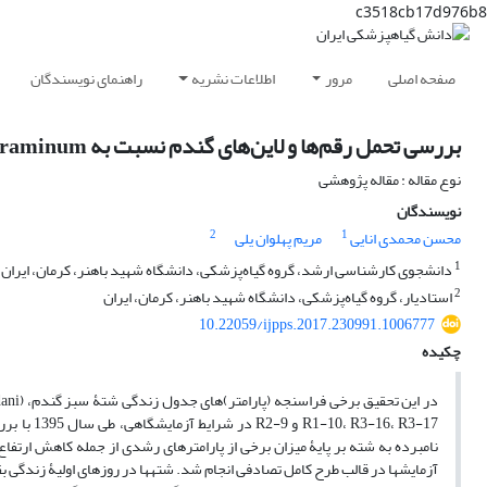
c3518cb17d976b8
صفحه اصلی
مرور
اطلاعات نشریه
راهنمای نویسندگان
بررسی تحمل رقم‌ها و لاین‌های گندم نسبت به Schizaphis graminum شتۀ سبز گندم و بررسی پارامتر‌های جدول زندگی آن
نوع مقاله : مقاله پژوهشی
نویسندگان
2
1
محسن محمدی انایی
مریم پهلوان یلی
1
دانشجوی کارشناسی ارشد، گروه گیاه‌پزشکی، دانشگاه شهید باهنر، کرمان، ایران
2
استادیار، گروه گیاه‌پزشکی، دانشگاه شهید باهنر، کرمان، ایران
10.22059/ijpps.2017.230991.1006777
چکیده
در این تحقیق برخی فراسنجه (پارامتر)های جدول زندگی شتۀ سبز گندم، (Rondani)
16، R3-17
نامبرده به شته بر پایۀ میزان برخی از پارامتر‌های رشدی از جمله کاهش ارتف