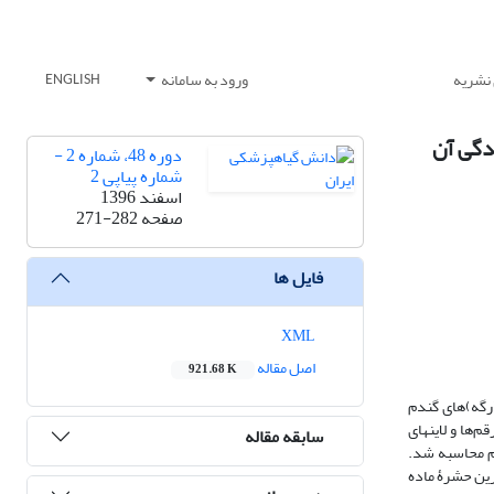
 نشریه
ورود به سامانه
ENGLISH
دوره 48، شماره 2 -
شماره پیاپی 2
اسفند 1396
صفحه
271-282
فایل ها
XML
اصل مقاله
921.68 K
(رگه)­های گندم
تحمل رقم‌ها و لاین­های
سابقه مقاله
لم محاسبه شد.
ی انجام شد. شته­ها در روزهای اولیۀ زندگی بقای 100 درصد داشتند. با گذشت زمان، میزان بقاء روند کاهشی پیدا کرد و در روز 44 آخرین حشرۀ ماده