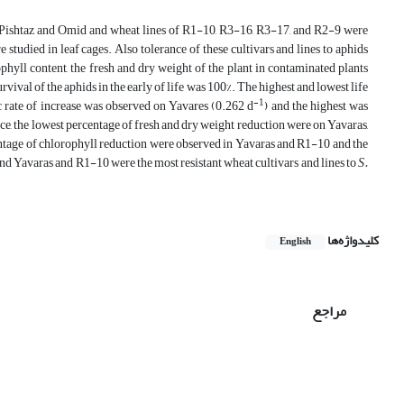
 Pishtaz and Omid and wheat lines of R1-10, R3-16, R3-17, and R2-9 were
 studied in leaf cages. Also tolerance of these cultivars and lines to aphids
hyll content, the fresh and dry weight of the plant in contaminated plants
val of the aphids in the early of life was 100%. The highest and lowest life
-1
ic rate of increase was observed on Yavares (0.262 d
) and the highest was
ance, the lowest percentage of fresh and dry weight reduction were on Yavaras,
ntage of chlorophyll reduction were observed in Yavaras and R1-10 and the
nd Yavaras and R1-10 were the most resistant wheat cultivars and lines to
S.
کلیدواژه‌ها
English
مراجع