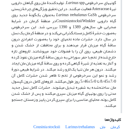
گونه­های سرخرطومی
Larinus
spp. تولیدکنندۀ مان روی گیاهان دارویی
تیرۀ Asteraceae فعالیت می­کنند. در این تحقیق ویژگی‌های چرخۀ ­زیستی
سرخرطومی
trehalanus
Larinus
G&Sh به‌عنوان یک‌گونۀ جدید روی
گیاه دارویی
Cousiniastocksii
Winklerدر منطقۀ کرمان در شرایط
صحرایی طی سال‌های 1389 و 1390 بررسی شد. این سرخرطومی
به‌صورت حشرۀ ­کامل زمستان­گذرانی می‌کند و در منطقۀ کرمان یک نسل
در سال دارد. حشرات ماده تخم­های خود را به‌صورت انفرادی درون
ساقۀ گیاه میزبان قرار می­دهند و برای محافظت از خشک شدن و
دشمنان طبیعی، روی آن را با فضولات خود می­پوشانند. لاروهای تازه
خارج‌شده از تخم با حفر سوراخی به درون ساقۀ گیاه میزبان نفوذ کرده
و آغاز به تغذیه از شیرۀ گیاهی کرده و روی ساقۀ گیاه میزبان مان ایجاد
می­کنند. درون هر مان تنها یک لارو رشد می­کند. در شرایط طبیعی دورۀ
رشد و نمو این سرخرطومی از تخم تا ظاهر شدن حشرات کامل آن
7/0±8/45 تا 5/0±5/46 روز طول می­کشد. لاروهای کامل درون کپسول
مان ساخته‌شده به شفیره تبدیل می­شوند. حشرات کامل نسل جدید
مدتی را روی بوته­های گیاه میزبان سپری می­کنند و پس از خشک شدن
کامل بوته، محل­های مناسبی را برای سپری کردن پاییز و زمستان جستجو
می­کنند.
کلیدواژه‌ها
کرمان
مان
Larinus trehalanus
Cousinia stocksii