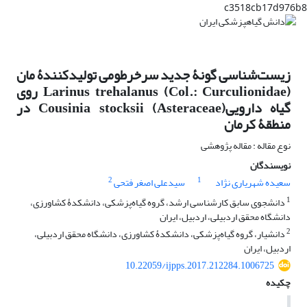
c3518cb17d976b8
زیست‌شناسی گونۀ جدید سرخرطومی تولید‌کنندۀ مان
Larinus trehalanus (Col.: Curculionidae) روی
گیاه داروییCousinia stocksii (Asteraceae) در
منطقۀ کرمان
نوع مقاله : مقاله پژوهشی
نویسندگان
2
1
سعیده شهریاری نژاد
سیدعلی اصغر فتحی
1
دانشجوی سابق کارشناسی ارشد، گروه گیاه‌پزشکی، دانشکدۀ کشاورزی،
دانشگاه محقق اردبیلی، اردبیل، ایران
2
دانشیار، گروه گیاه‌پزشکی، دانشکدۀ کشاورزی، دانشگاه محقق اردبیلی،
اردبیل، ایران
10.22059/ijpps.2017.212284.1006725
چکیده