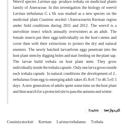
Weevil species
Larinus
spp. produce trehala on medicinal plants
family of Asteraceae. In this investigation, the biology of weevil
Larinus
trehalanus
G & Sh, was studied as a new species, on the
medicinal plant
Cousinia
stocksii
(Asteraceae)in Kerman region
under field conditions during 2011 and 2012. The weevil is a
univoltine insect, which annually overwinters as an adult. The
female insects put their eggs individually on the host's stems, and
cover then with their extinctions to protect the dry and natural
enemies. The newly hatched larvaefrom eggs penetrate into the
host plant stem by digging holes and start feeding on the plant sap.
The larvae build trehala on host plant stem. They grow
individually inside the trehala capsule. Only one larva grows inside
each trehala capsule. In natural conditions, the development of
L.
trehalanus
from egg to emerging adult takes 45.8±0.7 to 46.5±0.5
days. A new generation of adults spent some time on the host plant
and then search for a protected site to pass the autumn and winter.
کلیدواژه‌ها
English
Cousinia stocksii
Kerman
Larinus trehalanus
Trehala