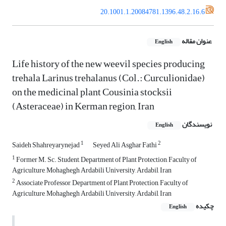
20.1001.1.20084781.1396.48.2.16.6
عنوان مقاله
English
Life history of the new weevil species producing
trehala Larinus trehalanus (Col.: Curculionidae)
on the medicinal plant Cousinia stocksii
(Asteraceae) in Kerman region, Iran
نویسندگان
English
1
2
Saideh Shahreyarynejad
Seyed Ali Asghar Fathi
1
Former M. Sc. Student, Department of Plant Protection, Faculty of
Agriculture, Mohaghegh Ardabili University, Ardabil, Iran
2
Associate Professor, Department of Plant Protection, Faculty of
Agriculture, Mohaghegh Ardabili University, Ardabil, Iran
چکیده
English