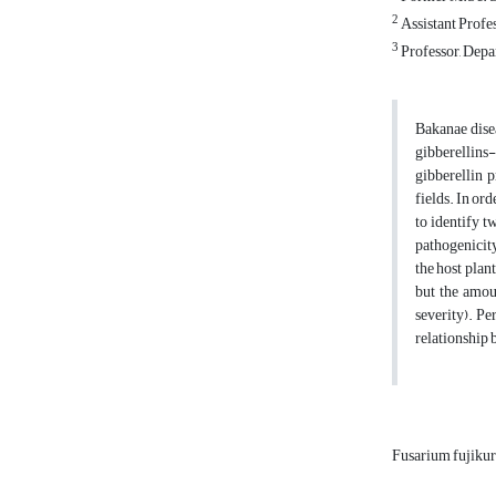
2
Assistant Profes
3
Professor, Depar
Bakanae disea
gibberellins
gibberellin p
fields. In ord
to identify t
pathogenicity 
the host plan
but the amou
severity). Pe
relationship 
Fusarium fujiku