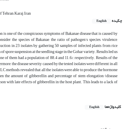
 Tehran, Karaj, Iran
چکیده
English
ion is one of the conspicuous symptoms of Bakanae disease that is caused by
sider the species of Bakanae, the ratio of pathogen’s species, virulence,
uction in 23 isolates by gathering 50 samples of infected plants from rice
n of spore suspension at the seedling stage in the Gohar variety. Results led us
one of them had a population of 88.4 and 11.6%, respectively. Results of the
rmore, the disease severity caused by the tested isolates were different in all
PLC methods revealed that all the isolates were able to produce the hormone
een the amount of gibberellin and percentage of stem elongation (disease
on with late effects of gibberellin in the host plant. This leads to a lack of
کلیدواژه‌ها
English