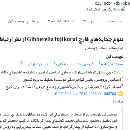
c3518cb17d976b8
صفحه اصلی
مرور
اطلاعات نشریه
راهنمای نویسندگان
تنوع جدایه‌های قارچ Gibberella fujikuroi از نظر ارتباط بین تولید هورمون جیبرلین و شدت بیماری‌زایی در گیاه برنج
نوع مقاله : مقاله پژوهشی
نویسندگان
3
2
1
سارا عفتی لاکه
فریدون پاداشت دهکایی
حسین صارمی
1
دانشجوی سابق کارشناسی ارشد بیماری‌شناسی گیاهی، دانشکدۀ کشاورزی دانشگا
2
استادیار پژوهش، بخش گیاه‌پزشکی مؤسسۀ تحقیقات برنج کشور
3
استاد، گروه گیاه‌پزشکی، پردیس کشاورزی و منابع طبیعی دانشگاه تهران، کرج
10.22059/ijpps.2018.203699.1006704
چکیده
پوسیدگی طوقۀ برنج از مهم­ترین بیماری­های این گیاه در مناطق برنج­کاری است.
و سوا­سازی 23 جدایه از بیمارگر انجام شد. تعیین شدت بیماری­زایی