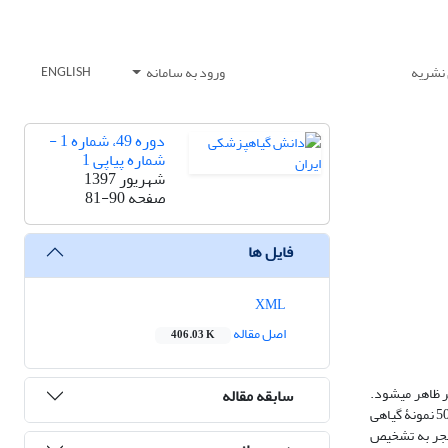
 نشریه
ورود به سامانه
ENGLISH
دوره 49، شماره 1 -
شماره پیاپی 1
شهریور 1397
صفحه
81-90
فایل ها
XML
اصل مقاله
406.03 K
ر ظاهر می­شود.
سابقه مقاله
این تحقیق به‌منظور شناسایی مجدد گونه­های بیمارگر باکانه، ترکیب جمعیتی گونه­ای بیمارگر، شدت بیماری­زایی، تولید هورمون جیبرلین و ارتباط دو صفت اخیر با جمع­آوری 50 نمونۀ گیاهی
 منجر به تشخیص