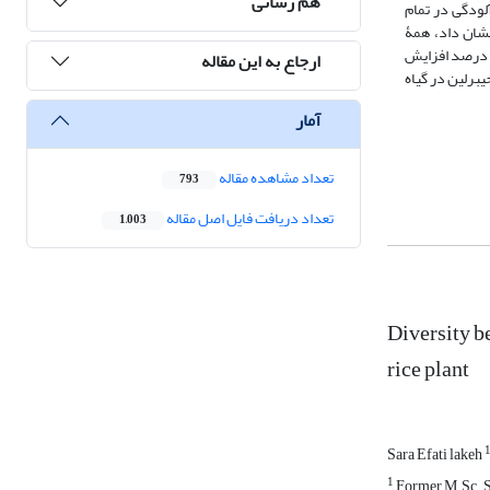
هم رسانی
ایجاد آلودگی در تمام
، هر­چند جدایه­ها از جهت شدت بیماری­زایی در میزبان متفاوت بودند. تعیین میزان جیبرلین به روش­های اسپکتروفتومتری(طیف‌سنج نوری) و HPLC نشان داد، همۀ
و درصد افزایش
ارجاع به این مقاله
جیبرلین در گیاه
آمار
تعداد مشاهده مقاله
793
تعداد دریافت فایل اصل مقاله
1,003
Diversity b
rice plant
Sara Efati lakeh
1
Former M.Sc. St