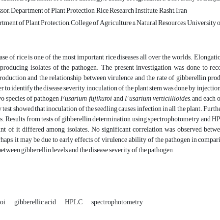
sor, Department of Plant Protection, Rice Research Institute, Rasht, Iran
tment of Plant Protection, College of Agriculture & Natural Resources, University of
se of rice is one of the most important rice diseases all over the worlds. Elongat
-producing isolates of the pathogen. The present investigation was done to recon
roduction and the relationship between virulence and the rate of gibberellin prod
er to identify the disease severity, inoculation of the plant stem was done by injectio
wo species of pathogen
Fusarium fujikuroi
and
Fusarium verticillioides
, and each 
test showed that inoculation of the seedling causes infection in all the plant. Furthe
ts. Results from tests of gibberellin determination using spectrophotometry and H
nt of it differed among isolates. No significant correlation was observed betw
rhaps, it may be due to early effects of virulence ability of the pathogen in comparis
between gibberellin levels and the disease severity of the pathogen.
roi
gibberellic acid
HPLC
spectrophotometry