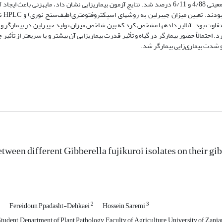
به ترتیب با ترکیب جمعیتی 4/88 و 6/11 درصد شد. نتایج آزمون بیماری­زایی نشان داد، مایه­زنی باعث 
گیاهان می­شود
 متفاوت بود. آنالیز داده­ها مشخص کرد که بین شاخص میزان تولید جیبرلین در بیمارگر 
. احتمالاً حضور بیمارگر در گیاه و تأثیر قدرت بیماری­زایی آن بیشتر و یا سریع­تر از تأثیر 
 شدت بیماری‌زایی بیمارگر شد.
etween different Gibberella fujikuroi isolates on their g
1
2
3
Fereidoun Ppadasht-Dehkaei
Hossein Saremi
udent, Department of Plant Pathology, Faculty of Agriculture, University of Zanjan