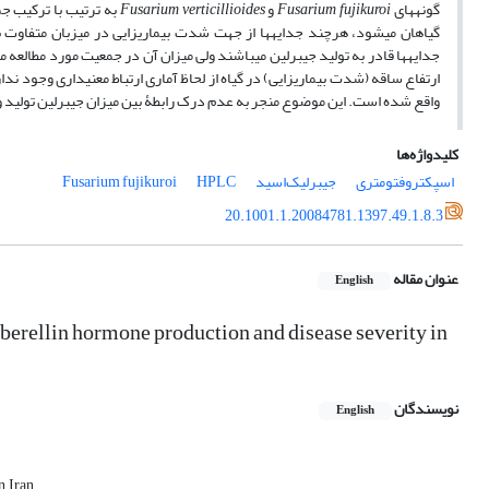
گونه­های
Fusarium fujikuroi
و
Fusarium verticillioides
جدایه­ها قادر به تولید جیبرلین می­باشند ولی میزان آن در جمعیت مورد مطالعه
ارتفاع ساقه (شدت بیماری­زایی) در گیاه از لحاظ آماری ارتباط معنی­داری وجود ندارد
واقع شده است. این موضوع منجر به عدم درک رابطۀ بین میزان جیبرلین تولید و
کلیدواژه‌ها
اسپکتروفتومتری
جیبرلیک‌اسید
HPLC
Fusarium fujikuroi
20.1001.1.20084781.1397.49.1.8.3
عنوان مقاله
English
ibberellin hormone production and disease severity in
نویسندگان
English
, Iran