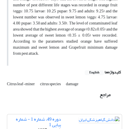
number of pest different life stages was recorded in orange fruit
(eggs: 10.75, larvae: 10.25, pupae: 9.75 and adults: 9.25) and the
lowest number was observed in sweet lemon (eggs: 4.75, larvae:
4.00, pupae: 3.50 and adults: 3.50). The level of contaminated leaf
area showed that the highest average of orange (0.82±0.05) and the
lowest average of sweet lemon (0.35 ± 0.05) were recorded.
According to the parameters studied, orange have suffered
maximum and sweet lemon and Grapefruit minimum damage
from pest attack.
کلیدواژه‌ها
English
Citrus leaf-miner
citrus species
damage
مراجع
دوره 49، شماره 1 - شماره
پیاپی 1