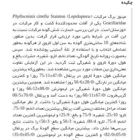
چکیده
مینوز برگ مرکبات (
Stainton (Lepidoptera:
Phyllocnistis citrella
Gracillaridae یکی از آفات محدودکنندۀ کشت و کار مرکبات در
خوزستان است. در این بررسی، خسارت شش گونه مرکبات نسبت به
این آفت در شرایط باغی مورد ارزیابی قرار گرفت. بدین منظور،
شاخه‌های 10 سانتی‌متری آلوده به سن اول لاروی از هرگونه به‌طور
تصادفی انتخاب و با استفاده از تلۀ آستینی پوشانده شد. سپس
به‌صورت روزانه تاریخ آلودگی، تعداد تخم، لارو، شفیره، حشرات بالغ و
طول دورۀ لاروی و شفیرگی ثبت گردید. در این آزمایش تفاوت
معنی‌داری بین صفات مورد بررسی مشاهده شد، به‌طوری‌که بیشترین
میانگین طول دورۀ لاروی در پرتقال (47/0±75/11 روز) و کمترین
میانگین در نارنگی (28/0±50/6 روز) مشاهده شد. همچنین بیشترین
میانگین طول دورۀ شفیرگی در لیموترش (88/0±66/12 روز) و
گریپ‌فروت (67/0±60/11 روز) به دست آمد و پرتقال (70/0±00/5
روز) کمترین میانگین طول دورۀ شفیرگی را داشت. از نظر میانگین
تعداد مراحل مختلف زیستی آفت، پرتقال بیشترین تعداد (تخم: 75/10،
لارو: 25/10، شفیره: 75/9 و بالغ: 25/9) و لیموشیرین کمترین تعداد
(تخم: 75/4، لارو: 00/4، شفیره: 50/3 و بالغ: 50/3) را داشت. نتایج
بررسی‌ها نشان داد، بیشترین میانگین سطح آلودۀ برگ در پرتقال
(05/0±82/0) و کمترین سطح آلوده در لیموشیرین (05/0±35/0)