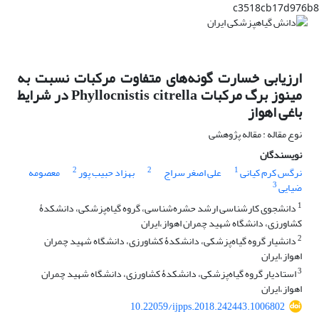
c3518cb17d976b8
ارزیابی خسارت گونه‌های متفاوت مرکبات نسبت به
مینوز برگ مرکبات Phyllocnistis citrella در شرایط
باغی اهواز
نوع مقاله : مقاله پژوهشی
نویسندگان
2
2
1
نرگس کرم کیانی
علی اصغر سراج
بهزاد حبیب پور
معصومه
3
ضیایی
1
دانشجوی کارشناسی ارشد حشره‌شناسی، گروه گیاه‌پزشکی، دانشکدۀ
کشاورزی، دانشگاه شهید چمران اهواز،ایران
2
دانشیار گروه گیاه‌پزشکی، دانشکدۀ کشاورزی، دانشگاه شهید چمران
اهواز،ایران
3
استادیار گروه گیاه‌پزشکی، دانشکدۀ کشاورزی، دانشگاه شهید چمران
اهواز،ایران
10.22059/ijpps.2018.242443.1006802