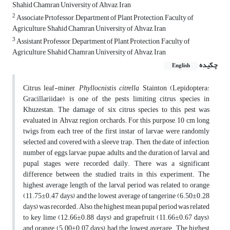
Shahid Chamran University of Ahvaz, Iran
2
Associate Prtofessor, Department of Plant Protection, Faculty of
Agriculture, Shahid Chamran University of Ahvaz, Iran
3
Assistant Professor, Department of Plant Protection, Faculty of
Agriculture, Shahid Chamran University of Ahvaz, Iran
چکیده
English
Citrus leaf-miner,
Phyllocnistis
citrella
Stainton (Lepidoptera:
Gracillariidae), is one of the pests limiting citrus species in
Khuzestan. The damage of six citrus species to this pest was
evaluated in Ahvaz region orchards. For this purpose, 10 cm long
twigs from each tree of the first instar of larvae were randomly
selected and covered with a sleeve trap. Then, the date of infection,
number of eggs, larvae, pupae, adults, and the duration of larval and
pupal stages were recorded daily. There was a significant
difference between the studied traits in this experiment. The
highest average length of the larval period was related to orange
(11.75±0.47 days) and the lowest average of tangerine (6.50±0.28
days) was recorded. Also, the highest mean pupal period was related
to key lime (12.66±0.88 days) and grapefruit (11.66±0.67 days),
and orange (5.00±0.07 days) had the lowest average. The highest