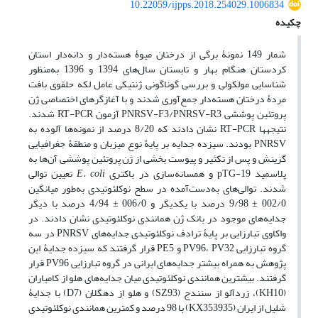
10.22059/ijpps.2018.254029.1006834
چکیده
شمار 149 نمونۀ برگی از درختان میوۀ هسته‌دار و دانه‌دار استان
کردستان هنگام بهار و تابستان سال‌های 1394 و 1396 به‌منظور
شناسایی مولکولی و بررسی گوناگونی ژنتیکی عامل لکه حلقوی بافت
مردۀ درختان هسته‌دار جمع‌آوری شدند و با آغازگرهای اختصاصی ژن
پروتئین پوششی PNRSV-F3/PNRSV-R3 آزمون RT-PCR شدند.
نتیجه‏ها RT-PCR نشان دادند که 8/20 درصد از نمونه‌ها آلوده به
PNRSV بودند. سیزده جدایه بر پایۀ نوع میزبان و منطقۀ جغرافیایی
گزینش و پس از تکثیر و پیوست بخشی از ژن پروتئین پوششی آن‌ها به
پلاسمید pTG-19 و همسانه‌سازی در باکتری
E. coli
تعیین توالی
شدند. توالی‌های به‌دست‌آمده در سطح نوکلئوتیدی به‌طور میانگین
002/0 ± 9/98 درصد با یکدیگر و 006/0 ± 4/94 درصد با دیگر
جدایه‌های موجود در بانک ژن همانندی نوکلئوتیدی نشان دادند. در
واکاوی تبارزایی بر پایۀ ترادف نوکلئوتیدی جدایه‌های PNRSV در سه
گروه تبارزایی PV96، PV32 و PE5 قرار گرفتند که سیزده جدایۀ این
پژوهش به همراه بیشتر جدایه‌های ایرانی در گروه تبارزایی PV96 قرار
گرفتند. بیشترین همانندی نوکلئوتیدی میان جدایه‌های هلو از کامیاران
(KH10)، زردآلو از سنندج (SZ93) و هلو از دهگلان (D7) با جدایۀ
شلیل از ایران (KX353935) با 98 درصد و کمترین همانندی نوکلئوتیدی