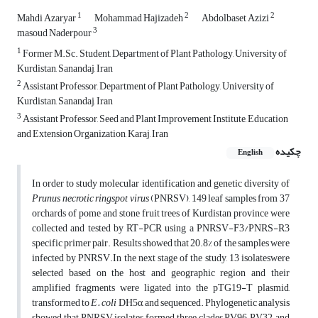
1
2
2
Mahdi Azaryar
Mohammad Hajizadeh
Abdolbaset Azizi
3
masoud Naderpour
1
Former M.Sc. Student, Department of Plant Pathology, University of
Kurdistan, Sanandaj, Iran
2
Assistant Professor, Department of Plant Pathology, University of
Kurdistan, Sanandaj, Iran
3
Assistant Professor, Seed and Plant Improvement Institute, Education
and Extension Organization, Karaj, Iran
چکیده
English
In order to study molecular identification and genetic diversity of
Prunus necrotic ringspot virus
(PNRSV), 149 leaf samples from 37
orchards of pome and stone fruit trees of Kurdistan province were
collected and tested by RT-PCR using a PNRSV-F3/PNRS-R3
specific primer pair. Results showed that 20.8% of the samples were
infected by PNRSV.In the next stage of the study, 13 isolateswere
selected based on the host and geographic region and their
amplified fragments were ligated into the pTG19-T plasmid,
transformed to
E. coli
DH5α, and sequenced. Phylogenetic analysis
showed that PNRSV isolates formed three clades PV96, PV32, and