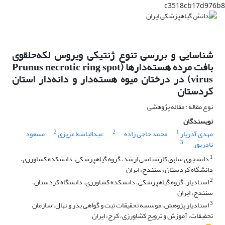
c3518cb17d976b8
شناسایی و بررسی تنوع ژنتیکی ویروس لکه‌حلقوی
بافت مرده هسته‌دارها (Prunus necrotic ring spot
virus) در درختان میوه هسته‌دار و دانه‌دار استان
کردستان
نوع مقاله : مقاله پژوهشی
نویسندگان
2
2
1
مهدی آذریار
محمد حاجی زاده
عبدالباسط عزیزی
مسعود
3
نادرپور
1
دانشجوی سابق کارشناسی ارشد، گروه گیاهپزشکی، دانشکده کشاورزی،
دانشگاه کردستان، سنندج، ایران
2
استادیار، گروه گیاهپزشکی، دانشکده کشاورزی، دانشگاه کردستان،
سنندج، ایران
3
استادیار پژوهش، موسسه تحقیقات ثبت و گواهی بذر و نهال، سازمان
تحقیقات، آموزش و ترویج کشاورزی، کرج، ایران