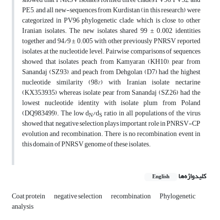
PE5, and all new-sequences from Kurdistan (in this research) were
categorized in PV96 phylogenetic clade, which is close to other
Iranian isolates. The new isolates shared 99 ± 0.002 identities
together and 94/9 ± 0.005 with other previously PNRSV reported
isolates at the nucleotide level. Pairwise comparisons of sequences
showed that isolates peach from Kamyaran (KH10), pear from
Sanandaj (SZ93), and peach from Dehgolan (D7) had the highest
nucleotide similarity (98%) with Iranian isolate nectarine
(KX353935) whereas isolate pear from Sanandaj (SZ26) had the
lowest nucleotide identity with isolate plum from Poland
(DQ983499). The low d
/d
ratio in all populations of the virus
N
S
showed that negative selection plays important role in PNRSV-CP
evolution and recombination. There is no recombination event in
this domain of PNRSV genome of these isolates.
کلیدواژه‌ها
English
Coat protein
negative selection
recombination
Phylogenetic
analysis