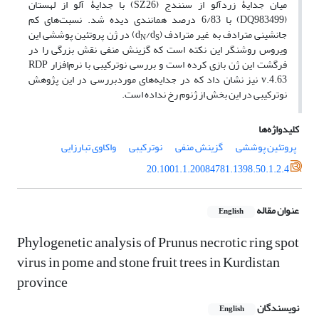
میان جدایۀ زردآلو از سنندج (SZ26) با جدایۀ آلو از لهستان
(DQ983499) با 6/83 درصد همانندی دیده شد. نسبت‌های کم
جانشینی مترادف به غیر مترادف (d
/d
) در ژن پروتئین پوششی این
N
S
ویروس روشنگر این نکته است که گزینش منفی نقش بزرگی را در
فرگشت این ژن بازی کرده است و بررسی نوترکیبی با نرم‌افزار RDP
v.4.63 نیز نشان داد که در جدایه‌های موردبررسی در این پژوهش
نوترکیبی در این بخش از ژنوم رخ نداده است.
کلیدواژه‌ها
پروتئین پوششی
گزینش منفی
نوترکیبی
واکاوی تبارزایی
20.1001.1.20084781.1398.50.1.2.4
عنوان مقاله
English
Phylogenetic analysis of Prunus necrotic ring spot
virus in pome and stone fruit trees in Kurdistan
province
نویسندگان
English