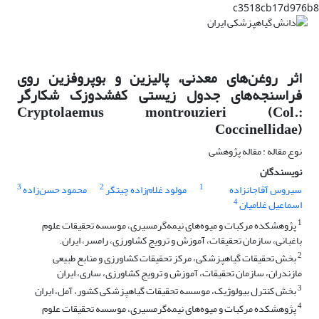
c3518cb17d976b8
اثر روغن‎‌های معدنی، پالیزین و بوپروفزین روی
فراسنجه‌های جدول زیستی کفشدوزک‌ شکارگر
Cryptolaemus montrouzieri (Col.:
Coccinellidae)
نوع مقاله : مقاله پژوهشی
نویسندگان
3
2
1
سیروس آقاجانزاده
مولود غلام‌زاده چیتگر
محمود حسن‌زاده
4
اسماعیل غلامیان
1
پژوهشکده مرکبات و میوه‌های نیمه‌گرمسیری، موسسه تحقیقات علوم
باغبانی، سازمان تحقیقات، آموزش و ترویج کشاورزی، رامسر، ایران.
2
بخش تحقیقات گیاهپزشکی، مرکز تحقیقات کشاورزی و منابع طبیعی
مازندران، سازمان تحقیقات، آموزش و ترویج کشاورزی، ساری، ایران
3
بخش کنترل بیولوژیک، موسسه تحقیقات گیاهپزشکی کشور، آمل، ایران
4
پژوهشکده مرکبات و میوه‌های نیمه‌گرمسیری، موسسه تحقیقات علوم