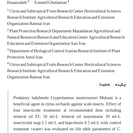
3
4
Hasanzadeh
Esmaeil Gholamian
1
Citrus and Subtropical Fruits Research Center, Horticultural Sciences
Research Institute, Agricultural Research, Education and Extension
Organization, Ramsar, Iran
2
Plant Protection Research Department, Mazandaran Agricultural and
Natural Resources Research and Education Center, Agricultural Research,
Education and Extension Organization, Sari, Iran
3
Department of Biological Control, Iranian Research Institute of Plant
Protection, Amol, Iran.
4
Citrus and Subtropical Fruits Research Center, Horticultural Sciences
Research Institute, Agricultural Research, Education and Extension
Organization, Ramsar, Iran
چکیده
English
Predatory ladybeetle, Cryptolaemus montrouzieri Mulsant is a
beneficial agent in citrus orchards against scale insects. Effect of
four insecticide treatments at recommended dose including
mineral oil EC 10 ml/L, mineral oil mayonnaise 10 ml/L,
insecticidal soap 2.5 ml/L and buprofezin 0.5 ml/L with control
treatment (water) was evaluated on life table parameters of C.