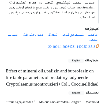
مدیریت تلفیقی شپشک‌های گیاهی به همراه کفشدوزکC.
montrouzieri اجتناب شود. پس از تایید نتایج با انجام آزمایش‌های
مزرعه‌ای، می‌توان از ترکیبات جایگزین نظیر روغن‌های معدنی و پالیزین
استفاده کرد.
کلیدواژه‌ها
مرکبات
شپشک‌های گیاهی
شکارگر
صابون حشره‌کش
مدیریت
تلفیقی
20.1001.1.20084781.1400.52.2.5.3
عنوان مقاله
English
Effect of mineral oils, palizin and buprofezin on
life table parameters of predatory ladybeetle
,Cryptolaemus montrouzieri (Col.: Coccinellidae)
نویسندگان
English
1
2
Sirous Aghajanzadeh
Moloud Gholamzadeh-Chitgar
Mahmoud