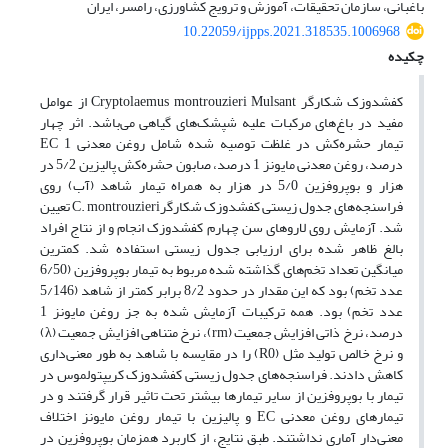
باغبانی، سازمان تحقیقات، آموزش و ترویج کشاورزی، رامسر، ایران
10.22059/ijpps.2021.318535.1006968
چکیده
کفشدوزک شکارگر Cryptolaemus montrouzieri Mulsant از عوامل
مفید در باغ‌‌های مرکبات علیه شپشک‌های گیاهی می‌باشد. اثر چهار
تیمار حشره‌کش در غلظت توصیه شده شامل روغن معدنی EC 1
درصد، روغن معدنی مایونز 1 درصد، صابون حشره‌کش پالیزین 5/2 در
هزار و بوپروفزین 5/0 در هزار به همراه تیمار شاهد (آب) روی
فراسنجه‌های جدول زیستی کفشدوزک شکارگرC. montrouzieri تعیین
شد. آزمایش روی لاروهای سن چهارم کفشدوزک انجام و از نتاج افراد
بالغ ظاهر شده برای ارزیابی جدول زیستی استفاده شد. کمترین
میانگین تعداد تخم‌های گذاشته شده مربوط به تیمار بوپروفزین (6/50
عدد تخم) بود که این مقدار در حدود 8/2 برابر کمتر از شاهد (5/146
عدد تخم) بود. همه ترکیبات آزمایش شده به جز روغن مایونز 1
درصد، نرخ ذاتی افزایش جمعیت (rm)، نرخ متناهی افزایش جمعیت (λ)
و نرخ خالص تولید مثل (R0) را در مقایسه با شاهد به طور معنی‌داری
کاهش دادند. فراسنجه‌های جدول زیستی کفشدوزک کریپتولموس در
تیمار با بوپروفزین از سایر تیمارها بیشتر تحت تاثیر قرار گرفتند و در
تیمارهای روغن معدنی EC و پالیزین با تیمار روغن مایونز اختلاف
معنی‌دار آماری نداشتند. طبق نتایج، از کاربرد همزمان بوپروفزین در