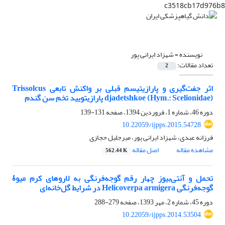
c3518cb17d976b8
نویسنده =
شهزاد ایرانی پور
تعداد مقالات:
2
اثر جفت‌گیری و پارازیتیسم قبلی بر واکنش تابعی Trissolcus
djadetshkoe (Hym.: Scelionidae) پارازیتویید تخم سن گندم
دوره 46، شماره 1، فروردین 1394، صفحه
131-139
10.22059/ijpps.2015.54728
فرزانه عبدی، شهزاد ایرانی پور، میرجلیل حجازی
مشاهده مقاله
اصل مقاله
562.44 K
تحمل و آنتی‌بیوز چهار رقم گوجه‌فرنگی به لاروهای کرم میوۀ
گوجه‌فرنگی Helicoverpa armigera در شرایط گل‌خانه‌ای
دوره 45، شماره 2، مهر 1393، صفحه
279-288
10.22059/ijpps.2014.53504