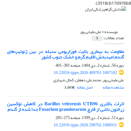
c3518cb17d976b8
نویسنده =
علی ملیحی پور
تعداد مقالات:
3
مقاومت به بیماری بلایت فوزاریومی سنبله در بین ژنوتیپ‌های
گندم امیدبخش اقلیم گرم و خشک جنوب کشور
دوره 56، شماره 2، دی 1404، صفحه
381-401
10.22059/ijpps.2026.409761.1007102
علی ملیحی پور، محمدعلی دهقان، کمال شهبازی
مشاهده مقاله
اصل مقاله
1.34 M
اثرات باکتری Bacillus velezensis UTB96 در کاهش توکسین
زرالنون ناشی از قارچ Fusarium graminearum جدا شده از گندم
دوره 51، شماره 2، دی 1399، صفحه
275-285
10.22059/ijpps.2020.298702.1006931