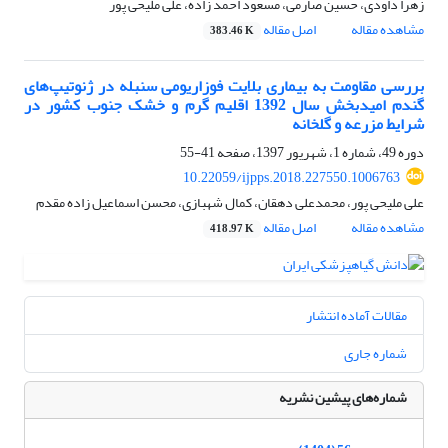
زهرا داودی، حسین صارمی، مسعود احمد زاده، علی ملیحی پور
مشاهده مقاله
اصل مقاله
383.46 K
بررسی مقاومت به بیماری بلایت فوزاریومی سنبله در ژنوتیپ‌های
گندم امیدبخش سال 1392 اقلیم گرم و خشک جنوب کشور در
شرایط مزرعه و گلخانه
دوره 49، شماره 1، شهریور 1397، صفحه
41-55
10.22059/ijpps.2018.227550.1006763
علی ملیحی پور، محمدعلی دهقان، کمال شهبازی، محسن اسماعیل زاده مقدم
مشاهده مقاله
اصل مقاله
418.97 K
مقالات آماده انتشار
شماره جاری
شماره‌های پیشین نشریه