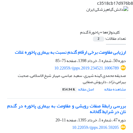
c3518cb17d976b8
کلیدواژه‌ها =
پاخورۀ گندم
تعداد مقالات:
2
ارزیابی مقاومت برخی ارقام گندم نسبت به بیماری پاخوره غلات
دوره 50، شماره 1، خرداد 1398، صفحه
75-85
10.22059/ijpps.2019.234521.1006789
صدیقه محمدی کهنه شهری، سعید عباسی، مهیار شیخ الاسلامی، صحبت
بهرامی نژاد، داریوش صفایی
مشاهده مقاله
اصل مقاله
854.94 K
بررسی رابطۀ صفات رویشی و مقاومت به بیماری پاخوره در گندم
نان در شرایط گلخانه
دوره 47، شماره 1، خرداد 1395، صفحه
11-20
10.22059/ijpps.2016.59205