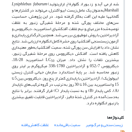
شمار‌ می‌آید و زنبور انگلوارة (پارازیتوئید)
Lysiphlebus fabarum
Marshallبه‌عنوان یک عامل زیست (بیو)کنترل، می‌تواند در کشتزارها و
گلخانه­ها علیه این آفت به‌کار گرفته شود. در این پژوهش، حساسیت
سن‌های مختلف پورگی شته و مرحلة شفیرگی زنبور به غلظت
توصیه‌شدة مزرعه­ای و نیم غلظت آفت­کش­های استامی­پرید، دیکلرووس و
آزادیراختین با روش غوطه­وری بررسی شد. همچنین اثرگذاری پایداری و
آزمون زیست­سنجی آفت­کش­ها روی حشرة کامل انگلواره ارزیابی شد. نتایج
نشان داد با افزایش سن پورگی شته، سمیت آفت­کش­ها به‌طور معنی­داری
کاهش یافته است. آفت­کش دیکلرووس روی مرحلة شفیرگی زنبور،
بیشترین تلفات را نشان داد. میزان LC
استامی­پرید 18/28،
50
دیکلرووس 052/7 و آزادیراختین 338/1780 میکروگرم بر لیتر روی
زنبور محاسبه شد. بر پایة استاندارد سازمان جهانی کنترل زیستی
(بیولوژیک)، آزادیراختین با پایداری کمتر از پنج روز، دیکلرووس بین 5 تا
15 و استامی­پرید بین 16 تا 30 روز به ترتیب در گروه ترکیب‌های ناپایدار
(A)، کمی پایدار (B) و به نسبت پایدار (C) قرار گرفتند. برابر با نتایج
به‌دست‌آمده در کنترل شتة جالیز، آزادیراختین قابلیت تلفیق بیشتری
با زنبور انگلواره دارد.
کلیدواژه‌ها
زیست‌سنجی و مرگ‌و‌میر
سمیت باقی‌مانده
غلظت کاهش‌یافته