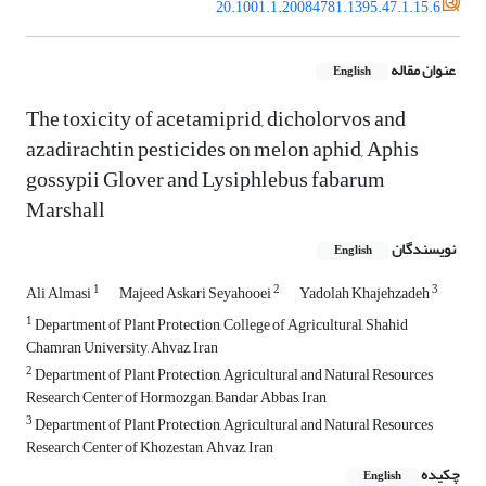
20.1001.1.20084781.1395.47.1.15.6
عنوان مقاله
English
The toxicity of acetamiprid, dicholorvos and
azadirachtin pesticides on melon aphid, Aphis
gossypii Glover and Lysiphlebus fabarum
Marshall
نویسندگان
English
1
2
3
Ali Almasi
Majeed Askari Seyahooei
Yadolah Khajehzadeh
1
Department of Plant Protection, College of Agricultural, Shahid
Chamran University, Ahvaz, Iran
2
Department of Plant Protection, Agricultural and Natural Resources
Research Center of Hormozgan, Bandar Abbas, Iran
3
Department of Plant Protection, Agricultural and Natural Resources
Research Center of Khozestan, Ahvaz, Iran
چکیده
English