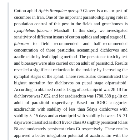
Cotton aphid,
Aphis frangulae gossypii
Glover, is a major pest of
cucumber in Iran. One of the important parasitoids playing role in
population control of this pest in the fields and greenhouses is
Lysiphlebus fabarum
Marshall. In this study, we investigated
sensitivity of different instars of cotton aphids and pupal stage of
L.
fabarum
to field recommended and half-recommended
concentration of three pesticides, acetamiprid, dichlorvos and
azadirachtin by leaf dipping method. The persistence toxicity test
and bioassays were also carried out on adult of parasitoid
.
Results
revealed a significant reduction in the toxicity by increasing the
nymphal stages of the aphid. These results also demonstrated the
highest mortality for dichlorvos on pupal stage ofparasitoid
.
According to obtained results, LC
of acetamiprid was 28.18, for
50
dichlorvos was 7.052 and for azadirachtin was 1780.338, µg/lit on
adult of parasitoid respectively. Based on IOBC categories,
azadirachtin with stability of less than 5days, dichlorvos with
stability 5-15 days and acetamiprid with stability between 15-31
days were classified as short lived (class A), slightly persistent (class
B) and moderately persistent (class C), respectively. These results
approved a better integration potential of azadirachtin with the