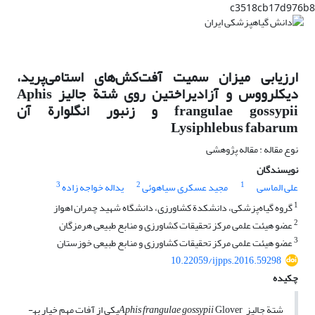
c3518cb17d976b8
ارزیابی میزان سمیت آفت‌کش‌های استامی‌پرید،
دیکلرووس و آزادیراختین روی شتة جالیز Aphis
frangulae gossypii و زنبور انگلوارة آن
Lysiphlebus fabarum
نوع مقاله : مقاله پژوهشی
نویسندگان
3
2
1
علی الماسی
مجید عسکری سیاهوئی
یداله خواجه زاده
1
گروه گیاه‌پزشکی، دانشکدة کشاورزی، دانشگاه شهید چمران اهواز
2
عضو هیئت علمی مرکز تحقیقات کشاورزی و منابع طبیعی هرمزگان
3
عضو هیئت علمی مرکز تحقیقات کشاورزی و منابع طبیعی خوزستان
10.22059/ijpps.2016.59298
چکیده
شتة جالیز
Aphis frangulae gossypii
Gloverیکی از آفات مهم خیار به­