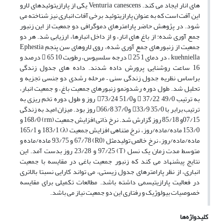
های انار ایجاد می کند. Venturia canescens یکی از پارازیتوئیدهای لارو
این آفت است که به عنوان پارازیتوئید برخی آفات انباری نیز شناخته می
شود. در پژوهش حاضر پارامترهای دموگرافی دو جمعیت از این زنبور
جمع آوری شده: از باغ های انار، و از داخل انبارها، ارزیابی شد. هر دو
جمعیت از زنبورهای جمع آوری شده، روی لاروهای سن پنجم Ephestia
kuehniella ، در دمای 1  25 درجه سلسیوس، رطوبت 10  65 درصد و
16 ساعت روشنایی پرورش داده شدند. داده های جدول زندگی
براساس نظریه جدول زندگی سنی – مرحله رشدی دو جنسی تجزیه و
تحلیل شد. طول دوره رشدونمو زنبورهای جمعیت باغ، و جمعیت انبار،
به ترتیب 49/0  37/22 و51/0 73/24 روز و طول دوره تخم ریزی به
ترتیب برابر با 35/0 33/9 و37/0 66/8 روز بود. میزان امید به زندگی
07/15و 85/18 روز گزارش شد. نرخ ذاتی افزایش جمعیت (rm) 168/0 و
153/0 ماده/ماده/روز، نرخ متناهی افزایش جمعیت (λ) 183/1 و 165/1
ماده/ماده/روز، نرخ خالص تولیدمثل (R0) 67/78 و 93/75 ماده/ماده و
متوسط مدت زمان یک نسل (T) 97/25 و 23/28 روز بدست آمد. این
نتایج پیشنهاد می کند که زنبور جمعیت باغی در مقایسه با جمعیت
انباری، از نظر پارامترهای جدول زیستی، می تواند کارایی نسبتا بالاتری
در فعالیت پارازیتیسمی داشته باشد. مطالعات تکمیلی برای مقایسه
خصوصیات بیولوژیک و رفتاری این دو جمعیت نیاز می باشد.
کلیدواژه‌ها