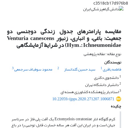
c3518cb17d976b8
مقایسه پارامترهای جدول زندگی دوجنسی دو
جمعیت: باغی، و انباری، زنبور Venturia canescens
(Hym.: Ichneumonidae در شرایط آزمایشگاهی
نوع مقاله : مقاله پژوهشی
نویسندگان
3
2
1
فاطمه باقری
سید حسین گلدانساز
محمود سوفباف سرجمعی
1
دانشجوی دکتری
2
دانشیار دانشگاه تهران
3
استادیار پژوهشکده کشاورزی هسته ای
10.22059/ijpps.2020.271207.1006871
چکیده
کرم گلوگاه انار Ectomyelois ceratoniae یک آفت پلی فاژ در سرتاسر
جهان است و در ایران این آفت هر ساله خسارت قابل توجهی را در باغ