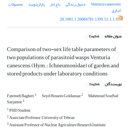
Venturia canescens
جدول زندگی
باغ انار
پارازیتویید
محصولات
انباری
20.1001.1.20084781.1399.51.1.1.0
عنوان مقاله
English
Comparison of two-sex life table parameters of
two populations of parasitoid wasps Venturia
canescens (Hym.: Ichneumonidae) of garden and
stored products under laboratory conditions
نویسندگان
English
1
2
Fatemeh Bagheri
Seyd Hossein Goldansaz
Mahmoud Soufbaf
3
Sarjamee
1
PHD Student
2
Associate Professor, University of Tehran
3
Assistant Professor of Nuclear Agriculture Research Institute