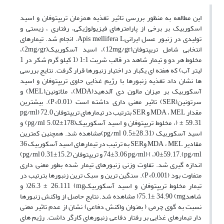
این مطالعه به منظور بررسی تاثیر تغذیه همزمان تریپتوفان و اسید
اسکوربیک بر برخی از پارامترهای فیزیولوژیکی، رفتاری ، زیستی و
تولیدی در زنبور عسل ایرانیApis mellifera L. انجام شد. تیمارهای
انتخابی شامل تریپتوفان(12mg/gr)، اسید آسکوربیک(2mg/gr)،
مخلوط هر دو و تیمار شاهد در قالب شربت 1:1 (1 کیلو گرم شکر در 1
لیتر آب) که هفته ای یکبار در اختیار زنبورها قرار گرفت. نتایج بررسی
ها نشان داد تغذیه زنبورها با رژیم غذایی حاوی تریپتوفان و اسید
آسکوربیک بر میزان مالون دی آلدهید(MDA)، ملاتونین(MEL) و
سرتونین(SER) تاثیر معنی داری داشته است (P<0.01). بیشترین
مقدار MDA ، MEL و SER بترتیب در تیمارهای تریپتوفان pg/ml) 72.0
± 59.31 (، مخلوط تریپتوفان و اسید آسکوربیک(178±5.02 pg/ml) و
اسید آسکوربیک (28.31±0.5 pg/ml)مشاهده شد. همچنین کمترین
مقادیر MDA ، MEL وSER به ترتیب در تیمارهای اسید آسکوربیک 36
pg/ml).0±59.17(، ) (74±3.06 pg/ml و تریپتوفان (15.2±0.31 pg/ml)
اندازه گیری شد. تفاوت وزنی زنبورهای تیمار شده بطور معنی داری
متفاوت بود (P<0.001). سنگین ترین و سبک ترین زنبورها بترتیب در
تیمار مخلوط تریپتوفان و اسید آسکوربیکmg) 26.3 ± 26.111( و
شاهدmg) 75.1± 34.90( مشاهده شد. نتایج حاصل از واکنش زنبورها
نسبت به گوی چرمی ( بعنوان واکنش دفاعی) نشان از عدم تاثیر معنی
دار تیمارهای غذایی بر رفتار دفاعی زنبورهای کارگر داشت. رژیم های