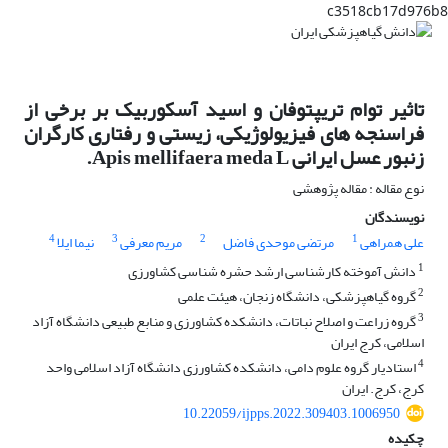
c3518cb17d976b8
تاثیر توام تریپتوفان و اسید آسکوربیک بر برخی از
فراسنجه های فیزیولوژیکی، زیستی و رفتاری کارگران
زنبور عسل ایرانی Apis mellifaera meda L.
نوع مقاله : مقاله پژوهشی
نویسندگان
4
3
2
1
علی همراهی
مرتضی موحدی فاضل
مریم معرفی
نیما ایلا
1
دانش آموخته کارشناسی ارشد حشره شناسی کشاورزی
2
گروه گیاهپزشکی، دانشگاه زنجان، هیئت علمی
3
گروه زراعت و اصلاح نباتات، دانشکده کشاورزی و منابع طبیعی دانشگاه آزاد
اسلامی، کرج ایران
4
استادیار گروه علوم دامی، دانشکده کشاورزی دانشگاه آزاد اسلامی واحد
کرج، کرج. ایران
10.22059/ijpps.2022.309403.1006950
چکیده