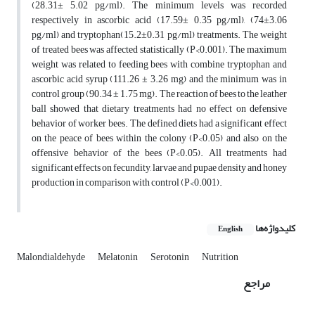
(28.31± 5.02 pg/ml). The minimum levels was recorded
respectively in ascorbic acid (17.59± 0.35 pg/ml), (74±3.06
pg/ml) and tryptophan(15.2±0.31 pg/ml) treatments. The weight
of treated bees was affected statistically (P<0.001). The maximum
weight was related to feeding bees with combine tryptophan and
ascorbic acid syrup (111.26 ± 3.26 mg) and the minimum was in
control group (90.34 ± 1.75 mg). The reaction of bees to the leather
ball showed that dietary treatments had no effect on defensive
behavior of worker bees. The defined diets had a significant effect
on the peace of bees within the colony (P<0.05) and also on the
offensive behavior of the bees (P<0.05). All treatments had
significant effects on fecundity, larvae and pupae density and honey
production in comparison with control (P<0.001).
کلیدواژه‌ها
English
Malondialdehyde
Melatonin
Serotonin
Nutrition
مراجع