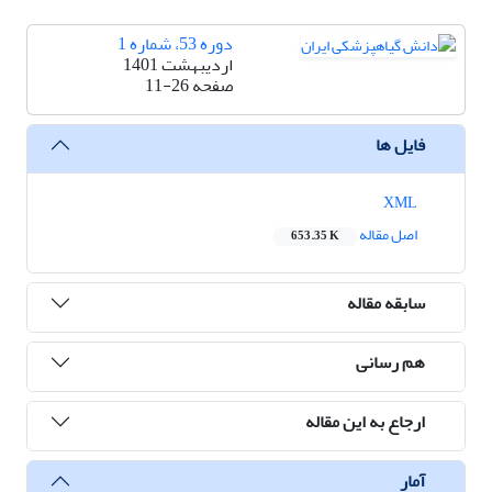
دوره 53، شماره 1
اردیبهشت 1401
صفحه
11-26
فایل ها
XML
اصل مقاله
653.35 K
سابقه مقاله
هم رسانی
ارجاع به این مقاله
آمار