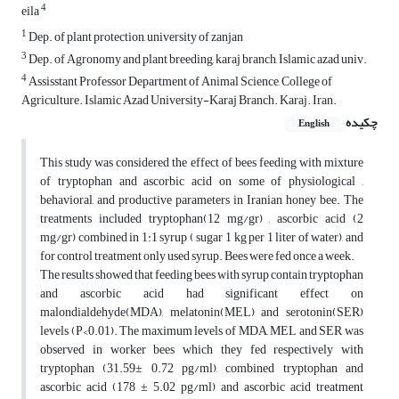
4
eila
1
Dep. of plant protection, university of zanjan
3
Dep. of Agronomy and plant breeding, karaj branch, Islamic azad univ.
4
Assisstant Professor Department of Animal Science, College of
Agriculture. Islamic Azad University-Karaj Branch. Karaj. Iran.
چکیده
English
This study was considered the effect of bees feeding with mixture
of tryptophan and ascorbic acid on some of physiological ,
behavioral, and productive parameters in Iranian honey bee. The
treatments included tryptophan(12 mg/gr) , ascorbic acid (2
mg/gr) combined in 1:1 syrup ( sugar 1 kg per 1 liter of water), and
for control treatment only used syrup. Bees were fed once a week.
The results showed that feeding bees with syrup contain tryptophan
and ascorbic acid had significant effect on
malondialdehyde(MDA), melatonin(MEL) and serotonin(SER)
levels (P<0.01). The maximum levels of MDA, MEL and SER was
observed in worker bees which they fed respectively with
tryptophan (31.59± 0.72 pg/ml), combined tryptophan and
ascorbic acid (178 ± 5.02 pg/ml) and ascorbic acid treatment