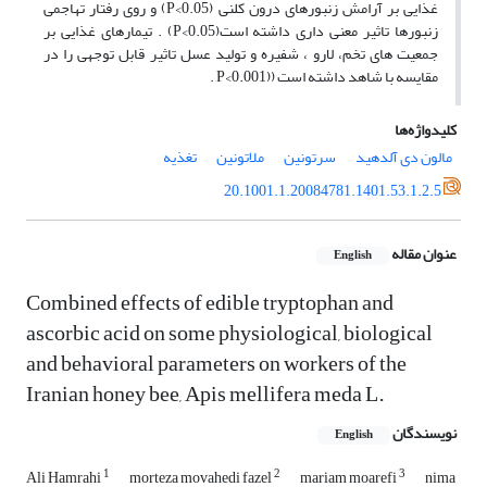
غذایی بر آرامش زنبورهای درون کلنی (P<0.05) و روی رفتار تهاجمی
زنبورها تاثیر معنی داری داشته است(P<0.05) . تیمارهای غذایی بر
جمعیت های تخم، لارو ، شفیره و تولید عسل تاثیر قابل توجهی را در
مقایسه با شاهد داشته است ((P<0.001 .
کلیدواژه‌ها
مالون دی آلدهید
سرتونین
ملاتونین
تغذیه
20.1001.1.20084781.1401.53.1.2.5
عنوان مقاله
English
Combined effects of edible tryptophan and
ascorbic acid on some physiological, biological
and behavioral parameters on workers of the
Iranian honey bee, Apis mellifera meda L.
نویسندگان
English
1
2
3
Ali Hamrahi
morteza movahedi fazel
mariam moarefi
nima