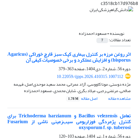
c3518cb17d976b8
نویسنده =
مسعود احمدزاده
تعداد مقالات:
7
اثر روغن مرزه بر کنترل بیماری کپک سبز قارچ خوراکی (Agaricus
bisporus) و افزایش عملکرد و برخی خصوصیات کیفی آن
دوره 56، شماره 2، دی 1404، صفحه
363-379
10.22059/ijpps.2026.410315.1007112
مژده دوستی، مونا کاووسی، آزاد عمرانی، محمد سعید موحدی اصل، فهیمه
صالحی، مرتضی رجبی، میلاد بگری، شایان محمدی، مسعود احمدزاده
مشاهده مقاله
اصل مقاله
1.78 M
تعامل Bacillus velezensis و Trichoderma harzianum برای
کنترل پژمردگی فوزاریومی سیب‌زمینی ناشی از Fusarium
oxysporum f. sp. tuberosi
دوره 56، شماره 1، تیر 1404، صفحه
103-120