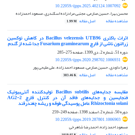
10.22059/ijpps.2025.402124.1007092
محسن بهرا، حسین صارمی، مجتبی مرادزاده اسکندری، مسعود احمدزاده
مشاهده مقاله
اصل مقاله
1.99 M
اثرات باکتری Bacillus velezensis UTB96 در کاهش توکسین
زرالنون ناشی از قارچ Fusarium graminearum جدا شده از گندم
دوره 51، شماره 2، دی 1399، صفحه
275-285
10.22059/ijpps.2020.298702.1006931
زهرا داودی، حسین صارمی، مسعود احمد زاده، علی ملیحی پور
مشاهده مقاله
اصل مقاله
383.46 K
مقایسه جدایه‌های ‏Bacillus subtilis‏ تولیدکننده آنتی‌بیوتیک
دوره 50، شماره 2، اسفند 1398، صفحه
249-259
10.22059/ijpps.2019.287801.1006903
مسعود احمد زاده، احمدرضا شاهرخی
مشاهده مقاله
اصل مقاله