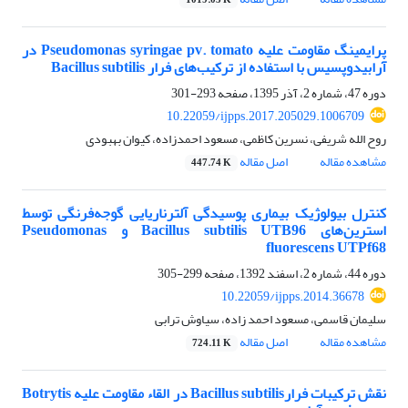
1019.05 K
پرایمینگ مقاومت علیه Pseudomonas syringae pv. tomato در
آرابیدوپسیس با استفاده از ترکیب‌های فرار Bacillus subtilis
دوره 47، شماره 2، آذر 1395، صفحه
293-301
10.22059/ijpps.2017.205029.1006709
روح الله شریفی، نسرین کاظمی، مسعود احمدزاده، کیوان بهبودی
مشاهده مقاله
اصل مقاله
447.74 K
کنترل بیولوژیک بیماری‌ پوسیدگی آلترناریایی گوجه‌فرنگی توسط
استرین‌های Bacillus subtilis UTB96 و Pseudomonas
fluorescens UTPf68
دوره 44، شماره 2، اسفند 1392، صفحه
299-305
10.22059/ijpps.2014.36678
سلیمان قاسمی، مسعود احمد زاده، سیاوش ترابی
مشاهده مقاله
اصل مقاله
724.11 K
نقش ترکیبات فرارBacillus subtilis در القاء مقاومت علیه Botrytis