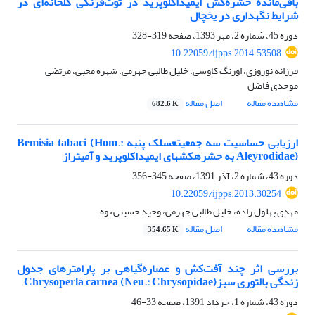
باقی‌ماندة حشره‌کش ایمیداکلوپرید در توت‌فرنگی گلخانه‌ای در
شرایط نگهداری در یخچال
دوره 45، شماره 2، مهر 1393، صفحه
319-328
10.22059/ijpps.2014.53508
فرزانه نوروزی، اورنگ کاوسی، خلیل طالبی جهرمی، شهره محبی، مرتضی
موحدی فاضل
مشاهده مقاله
اصل مقاله
682.6 K
ارزیابی حساسیت سه جمعیتعسلک پنبه Bemisia tabaci (Hom.:
Aleyrodidae) به حشرهکشهای ایمیداکلوپرید و آمیتراز
دوره 43، شماره 2، آذر 1391، صفحه
345-356
10.22059/ijpps.2013.30254
مهدی بهلول زاده، خلیل طالبی جهرمی، وحید حسینی نوه
مشاهده مقاله
اصل مقاله
354.65 K
بررسی اثر چند آفت‌کش و عصاره‌گیاهی بر پارامترهای جدول
زندگی بالتوری سبزChrysoperla carnea (Neu.: Chrysopidae)
دوره 43، شماره 1، خرداد 1391، صفحه
33-46