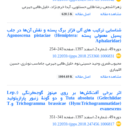
زهرا اشجعی، رضا طلایی حسنلویی، آیدا خرم نژاد، خلیل طالبی جهرمی
مشاهده مقاله
اصل مقاله
628.5 K
شناسایی ترکیب‏ های آلی فرّار برگ پسته و نقش آن‌ها در جلب
پسیل معمولی پسته Agonoscena pistaciae (Hemiptera:
Aphalaridae)
دوره 49، شماره 2، اسفند 1397، صفحه
243-254
10.22059/ijpps.2018.253360.1006831
محبوب قمری، وحید حسینی نوه، خلیل طالبی جهرمی، جاماسب نوذری، حسین
اللهیاری
مشاهده مقاله
اصل مقاله
1004.69 K
اثر برخی آفت‌کش‌ها بر روی مینوز گوجه‌فرنگی (Lep.:
Gelechiidae) Tuta absoluta و دو گونۀ زنبور پارازیتوئید
(Hym:Trichogrammatidae) Trichogramma brassicae وT.
evanescens
دوره 49، شماره 2، اسفند 1397، صفحه
341-351
10.22059/ijpps.2018.247456.1006817