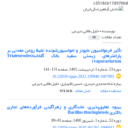
c3518cb17d976b8
نویسنده =
خلیل طالبی جهرمی
تعداد مقالات:
10
تأثیر فرمولاسیون مایونز و امولسیون‌شونده غلیظ روغن معدنی بر
پارامترهای زیستی سفید بالک گلخانه(Trialeurodes
vaporariorum)
دوره 53، شماره 1، اردیبهشت 1401، صفحه
131-141
10.22059/ijpps.2022.339946.1007001
بهاره شاه محمدی حیدری، حسین اللهیاری، خلیل طالبی جهرمی
مشاهده مقاله
اصل مقاله
974.56 K
بهبود تعلیق‌پذیری، ماندگاری و زهرآگینی فرآورده‌های تجاری
باکتری Bacillus thuringiensis
دوره 52، شماره 1، شهریور 1400، صفحه
81-89
10.22059/ijpps.2020.301765.1006942