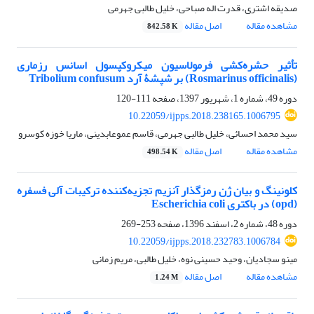
صدیقه اشتری، قدرت اله صباحی، خلیل طالبی جهرمی
مشاهده مقاله
اصل مقاله
842.58 K
تأثیر حشره‌کشی فرمولاسیون میکروکپسول اسانس رزماری
(Rosmarinus officinalis) بر شپشۀ آرد Tribolium confusum
دوره 49، شماره 1، شهریور 1397، صفحه
111-120
10.22059/ijpps.2018.238165.1006795
سید محمد احسائی، خلیل طالبی جهرمی، قاسم عموعابدینی، ماریا خوزه کوسرو
مشاهده مقاله
اصل مقاله
498.54 K
کلونینگ و بیان ژن رمزگذار آنزیم تجزیه‌کننده ترکیبات آلی فسفره
(opd) در باکتری Escherichia coli
دوره 48، شماره 2، اسفند 1396، صفحه
253-269
10.22059/ijpps.2018.232783.1006784
مینو سجادیان، وحید حسینی نوه، خلیل طالبی، مریم زمانی
مشاهده مقاله
اصل مقاله
1.24 M