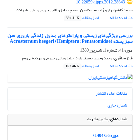
10.22059/ijpps.2012.28643
محمدکاظم ایران نژاد، محمدامین سمیع، خلیل طالبی جهرمی، علی علیزاده
مشاهده مقاله
اصل مقاله
394.11 K
بررسی ویژگی‌های زیستی و پارامترهای جدول زندگی باروری سن
سبز پسته Acrosternum heegeri (Hemiptera: Pentatomidae)
دوره 41، شماره 1، شهریور 1389
فائزه باقری، وحید وحید حسینی نوه، خلیل طالبی جهرمی، مهدیه بی‌غم
مشاهده مقاله
اصل مقاله
167.46 K
مقالات آماده انتشار
شماره جاری
شماره‌های پیشین نشریه
دوره 56 (1404)