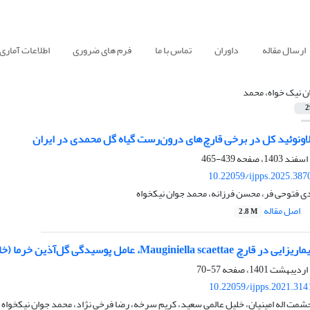
ارسال مقاله
داوران
تماس با ما
فرم های ضروری
اطلاعات آماری
ن نیک خواه، محمد
2
اونوئید کل در برخی قارچ‌های درون‌رست گیاه گل محمدی در ایران
439-465
10.22059/ijpps.2025.387
ِردی فتوحی فر، محسن فرزانه، محمد جوان نیکخواه
اصل مقاله
2.8 M
Mauginiella ، عامل پوسیدگی گل‌آذین خرما (خامج)
57-70
10.22059/ijpps.2021.31
حشمت اله امینیان، خلیل عالمی سعید، کریم سرخه، رضا فرخی نژاد، محمد جوان نیکخواه