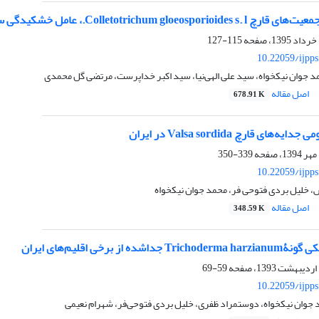
Colleto.، عامل خشکیدگی سرشاخه‌های درختان مرکبات در شمال ایران
115-127
10.22059/ijpp
 جوان نیکخواه، سید علی الهی‌نیا، سید اکبر خداپرست، مرتضی گل محمدی
اصل مقاله
678.91 K
ای قارچ Valsa sordida در ایران
339-350
10.22059/ijpp
 خلیل بردی فتوحی فر، محمد جوان نیکخواه
اصل مقاله
348.59 K
ده از برخی اقلیم‌های ایران
59-69
10.22059/ijpp
د جوان نیکخواه، دوستمراد ظفری، خلیل بردی فتوحی‌فر، شهرام نعیمی