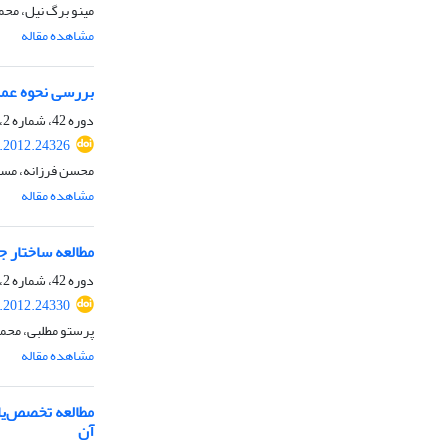
مینو برگ نیل، مح
مشاهده مقاله
بررسی نحوه عمل باکتری Bacillus subtilis در کاهش 
دوره 42، شماره 2، آذر 1390، صفحه
s.2012.24326
محسن فرزانه، مسعو
مشاهده مقاله
مطالعه ساختار جمعیت Pyricularia grisea جدا شده از برنج بر اساس نشانگر مولکولی p-PCR
دوره 42، شماره 2، آذر 1390، صفحه
s.2012.24330
پرستو مطلبی، محم
مشاهده مقاله
آن