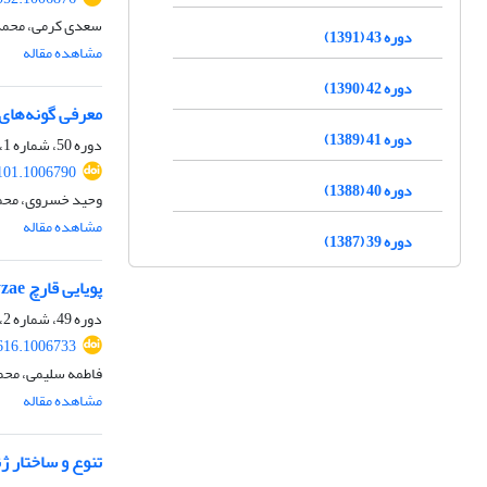
سعدی کرمی، محمد ج
دوره 43 (1391)
مشاهده مقاله
دوره 42 (1390)
معرفی گونه‌های قارچ Fusarium همراه بذر برنج در استان
دوره 41 (1389)
دوره 50، شماره 1، خرداد 1398، صفحه
101.1006790
دوره 40 (1388)
وحید خسروی، محمد
مشاهده مقاله
دوره 39 (1387)
پویایی قارچ Pyricularia oryzae در دو مرحلۀ بلاست برگی و گردن خوشه برنج، بر اساس ارزیابی ساختار ژنتیک جمعیت‌ها در سطح ‏های برگ، پنجه و مزرعه
دوره 49، شماره 2، اسفند 1397، صفحه
616.1006733
فاطمه سلیمی، محمد
مشاهده مقاله
تنوع و ساختار ژنتیکی جمعیت‌های قارچ s