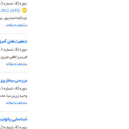
دوره 42، شماره 2، آذر 1390، صفحه
s.2012.24332
عبداله احمدپور، ی
مشاهده مقاله
جمعیت‌های آمیزشی در ‌گونه کمپلکس berella fujikuroi
دوره 42، شماره 1، خرداد 1390، صفحه
فریبرز لطفی میری،
مشاهده مقاله
بررسی بیماری‌زایی جدایه‌های Magnaporthe grisea به دست آمده از تعدادی عل
دوره 42، شماره 1، خرداد 1390، صفحه
وحید زرین نیا، مح
مشاهده مقاله
شناسایی پاتوتیپ‌های قارچ Didymella rabiei،عامل برق‎زد
دوره 41، شماره 2، اسفند 1389، صفحه